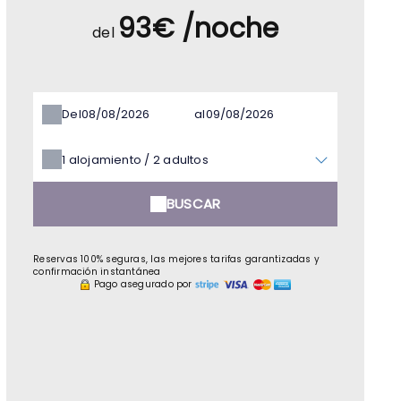
93€ /noche
del
Del
al
1
alojamiento /
2
adultos
BUSCAR
Reservas 100% seguras, las mejores tarifas garantizadas y
confirmación instantánea
Pago asegurado por