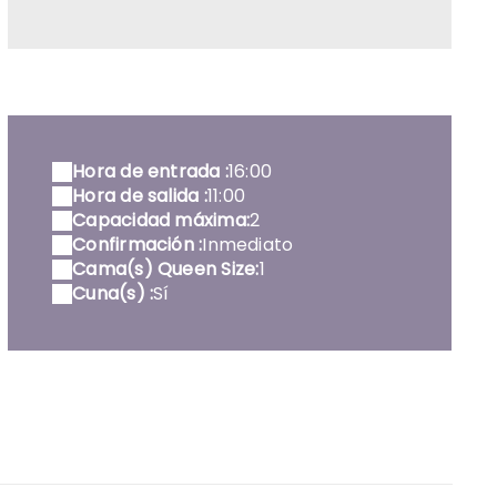
iterie professionnelle avec surmatelas
Hora de entrada :
16:00
Hora de salida :
11:00
Capacidad máxima:
2
Confirmación :
Inmediato
Cama(s) Queen Size:
1
Cuna(s) :
Sí