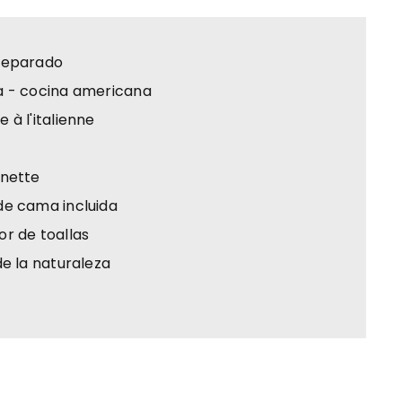
separado
a - cocina americana
 à l'italienne
enette
de cama incluida
r de toallas
de la naturaleza