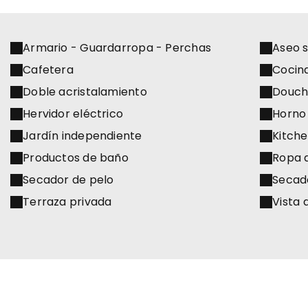
Armario - Guardarropa - Perchas
Aseo 
Cafetera
Cocin
Doble acristalamiento
Douche
Hervidor eléctrico
Horno
Jardín independiente
Kitch
Productos de baño
Ropa 
Secador de pelo
Secado
Terraza privada
Vista 