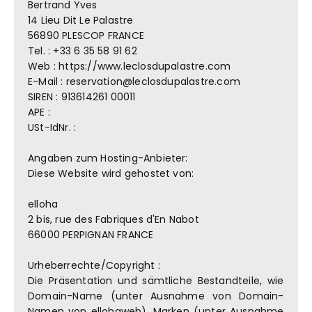
Bertrand Yves
14 Lieu Dit Le Palastre
56890 PLESCOP FRANCE
Tel. : +33 6 35 58 91 62
Web : https://www.leclosdupalastre.com
E-Mail : reservation@leclosdupalastre.com
SIREN : 913614261 00011
APE :
USt-IdNr. :
Angaben zum Hosting-Anbieter:
Diese Website wird gehostet von:
elloha
2 bis, rue des Fabriques d'En Nabot
66000 PERPIGNAN FRANCE
Urheberrechte/Copyright :
Die Präsentation und sämtliche Bestandteile, wie
Domain-Name (unter Ausnahme von Domain-
Namen von ellohaweb), Marken (unter Ausnahme